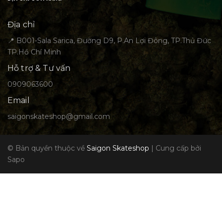
Địa chỉ
📍 B001-Sala Sarica, Đường D9, P.An Lợi Đông, TP.Thủ Đức
TP.Hồ Chí Minh
Hỗ trợ & Tư vấn
0909063600
Email
saigonskateshop@gmail.com
© Bản quyền thuộc về
Saigon Skateshop
|
Cung cấp bởi
Sapo