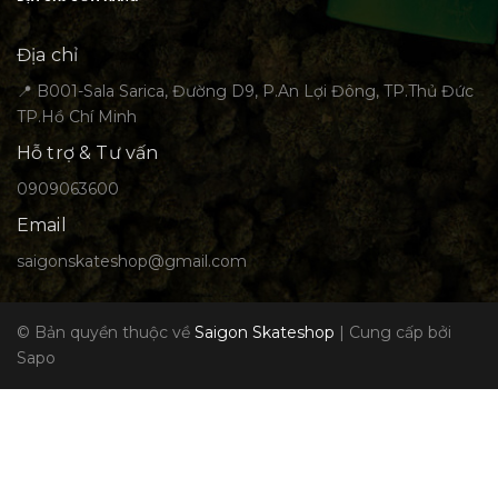
Địa chỉ
📍 B001-Sala Sarica, Đường D9, P.An Lợi Đông, TP.Thủ Đức
TP.Hồ Chí Minh
Hỗ trợ & Tư vấn
0909063600
Email
saigonskateshop@gmail.com
© Bản quyền thuộc về
Saigon Skateshop
|
Cung cấp bởi
Sapo