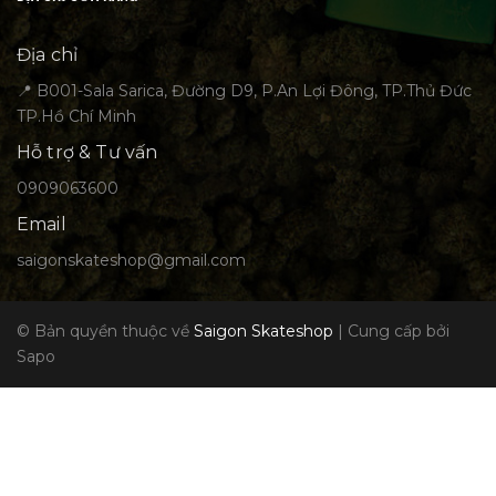
Địa chỉ
📍 B001-Sala Sarica, Đường D9, P.An Lợi Đông, TP.Thủ Đức
TP.Hồ Chí Minh
Hỗ trợ & Tư vấn
0909063600
Email
saigonskateshop@gmail.com
© Bản quyền thuộc về
Saigon Skateshop
|
Cung cấp bởi
Sapo