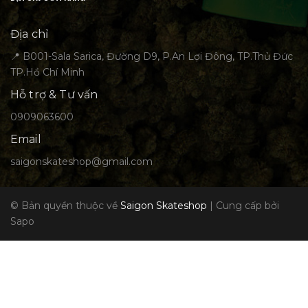
Địa chỉ
📍 B001-Sala Sarica, Đường D9, P.An Lợi Đông, TP.Thủ Đức
TP.Hồ Chí Minh
Hỗ trợ & Tư vấn
0909063600
Email
saigonskateshop@gmail.com
© Bản quyền thuộc về
Saigon Skateshop
|
Cung cấp bởi
Sapo