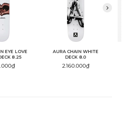
HAIN WHITE
AURA CHAIN YELLOW
BDS
CK 8.0
DECK 8.25
10
60.000₫
2.160.000₫