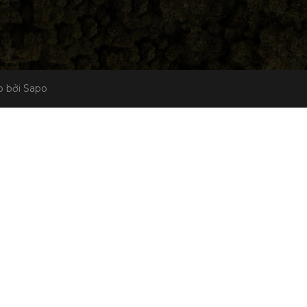
 bởi Sapo