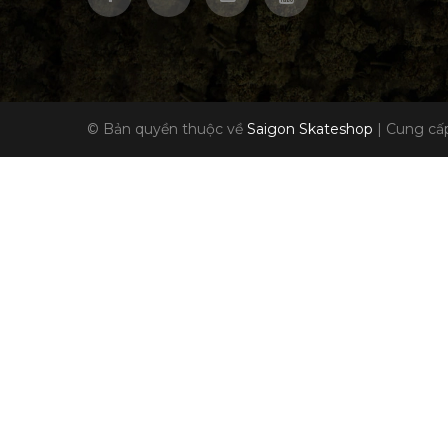
© Bản quyền thuộc về
Saigon Skateshop
|
Cung cấp