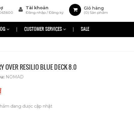
rợ
Tài khoản
Giỏ hàng
063600
Đăng nhập
/
Đăng ký
(
0
) Sản phẩm
LOG
CUSTOMER SERVICES
SALE
 OVER RESILIO BLUE DECK 8.0
ệu:
NOMAD
₫
hẩm đang được cập nhật