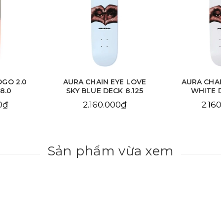
EYE LOVE
AURA CHAIN EYE LOVE
AURA C
CK 8.125
WHITE DECK 8.25
DE
000₫
2.160.000₫
2.1
Sản phẩm vừa xem