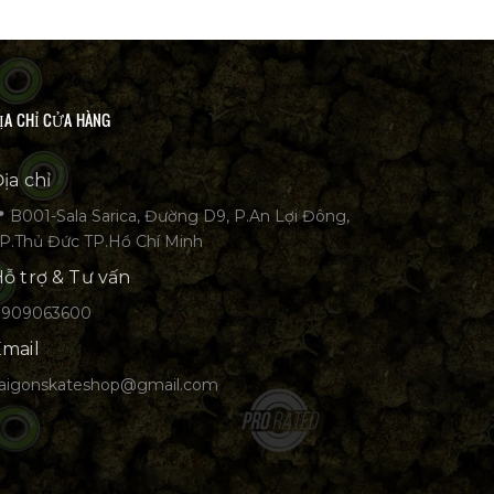
ỊA CHỈ CỬA HÀNG
ịa chỉ
 B001-Sala Sarica, Đường D9, P.An Lợi Đông,
P.Thủ Đức TP.Hồ Chí Minh
ỗ trợ & Tư vấn
0909063600
mail
aigonskateshop@gmail.com