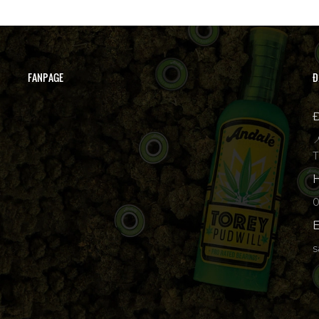
FANPAGE
Đ
Đ

T
H
p
E
s