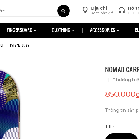
Địa chỉ
Hỗ t
Xem bản đồ
0909
FINGERBOARD
CLOTHING
ACCESSORIES
B
BLUE DECK 8.0
NOMAD CARRY
|
Thương hi
850.000
Thông tin sản p
Title