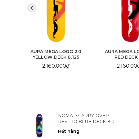
 2.0
AURA MEGA LOGO 2.0
AURA CHAIN 
.125
RED DECK 8.0
SKY BLUE DE
2.160.000₫
2.160.
NOMAD CARRY OVER
RESILIO BLUE DECK 8.0
Hết hàng