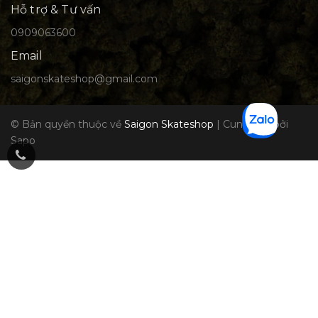
Hỗ trợ & Tư vấn
0909063600
Email
saigonskateshop@gmail.com
© Bản quyền thuộc về
Saigon Skateshop
|
Cung cấp bởi
Sapo