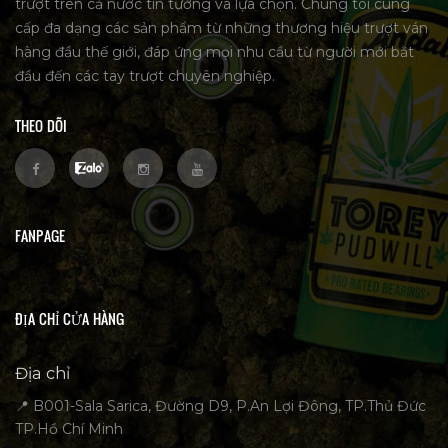
trượt trên cả nước tin tưởng và lựa chọn. Chúng tôi cung
cấp đa dạng các sản phẩm từ những thương hiệu trượt ván
hàng đầu thế giới, đáp ứng mọi nhu cầu từ người mới bắt
đầu đến các tay trượt chuyên nghiệp.
THEO DÕI
FANPAGE
ĐỊA CHỈ CỬA HÀNG
Địa chỉ
📍 B001-Sala Sarica, Đường D9, P.An Lợi Đông, TP.Thủ Đức
TP.Hồ Chí Minh