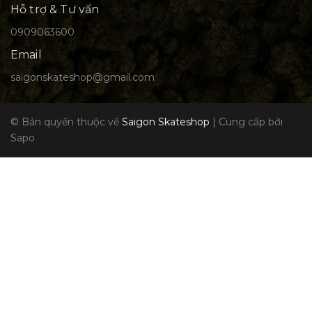
Hỗ trợ & Tư vấn
0909063600
Email
saigonskateshop@gmail.com
© Bản quyền thuộc về
Saigon Skateshop
|
Cung cấp bởi
Sapo