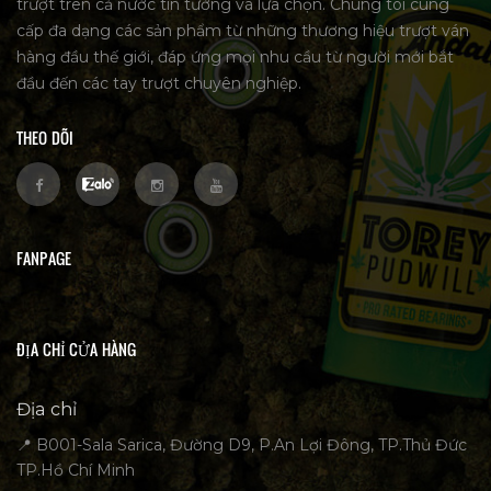
trượt trên cả nước tin tưởng và lựa chọn. Chúng tôi cung
cấp đa dạng các sản phẩm từ những thương hiệu trượt ván
hàng đầu thế giới, đáp ứng mọi nhu cầu từ người mới bắt
đầu đến các tay trượt chuyên nghiệp.
THEO DÕI
FANPAGE
ĐỊA CHỈ CỬA HÀNG
Địa chỉ
📍 B001-Sala Sarica, Đường D9, P.An Lợi Đông, TP.Thủ Đức
TP.Hồ Chí Minh