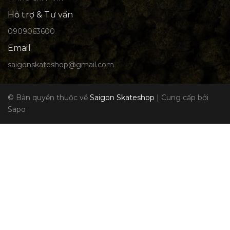
Hỗ trợ & Tư vấn
0909063600
Email
saigonskateshop@gmail.com
© Bản quyền thuộc về
Saigon Skateshop
|
Cung cấp bởi
Sapo