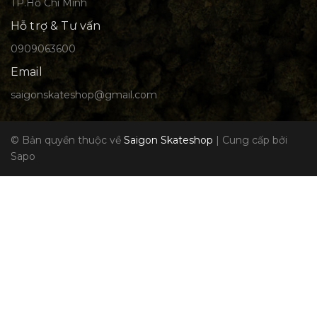
TP.Hồ Chí Minh
Hỗ trợ & Tư vấn
0909063600
Email
saigonskateshop@gmail.com
© Bản quyền thuộc về
Saigon Skateshop
|
Cung cấp bởi
Sapo