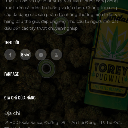
trượt lâu đời và uy tín nhất tại Việt Nam, được cộng đồng
trượt trên cả nước tin tưởng và lựa chọn. Chúng tôi cung
cấp đa dạng các sản phẩm từ những thương hiệu trượt ván
hàng đầu thế giới, đáp ứng mọi nhu cầu từ người mới bắt
đầu đến các tay trượt chuyên nghiệp.
THEO DÕI
FANPAGE
ĐỊA CHỈ CỬA HÀNG
Địa chỉ
📍 B001-Sala Sarica, Đường D9, P.An Lợi Đông, TP.Thủ Đức