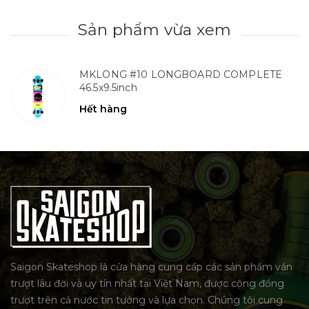
Sản phẩm vừa xem
MKLONG #10 LONGBOARD COMPLETE
46.5x9.5inch
Hết hàng
Saigon Skateshop là cửa hàng cung cấp các sản phẩm ván
trượt lâu đời và uy tín nhất tại Việt Nam, được cộng đồng
trượt trên cả nước tin tưởng và lựa chọn. Chúng tôi cung