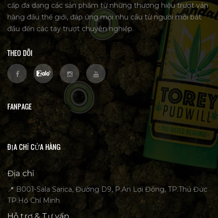
cấp đa dạng các sản phẩm từ những thương hiệu trượt ván
hàng đầu thế giới, đáp ứng mọi nhu cầu từ người mới bắt
đầu đến các tay trượt chuyên nghiệp.
THEO DÕI
FANPAGE
ĐỊA CHỈ CỬA HÀNG
Địa chỉ
📍 B001-Sala Sarica, Đường D9, P.An Lợi Đông, TP.Thủ Đức
TP.Hồ Chí Minh
Hỗ trợ & Tư vấn