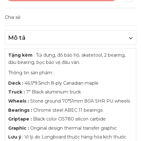
Chia sẻ:
Mô tả
Tặng kèm
: Túi đựng, đồ bảo hộ, skatetool, 2 bearing,
dầu bearing, bọc bảo vệ đầu ván.
Thông tin sản phẩm :
Deck :
46.5*9.5inch 8-ply Canadian maple
Truck :
7" Black aluminium truck
Wheels :
Stone ground 70*51mm 80A SHR PU wheels
Bearings :
Chrome steel ABEC 11 bearings
Griptape :
Black color OS780 silicon carbide
Graphic :
Original design thermal transfer graphic
Lưu ý
: Vì lý do Longboard thuộc hàng hóa kích thước