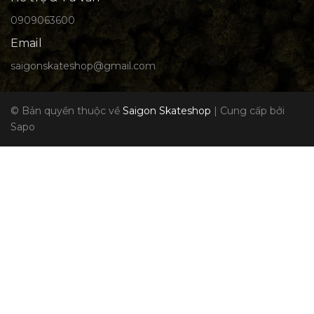
0909063600
Email
saigonskateshop@gmail.com
© Bản quyền thuộc về
Saigon Skateshop
|
Cung cấp bởi
Sapo