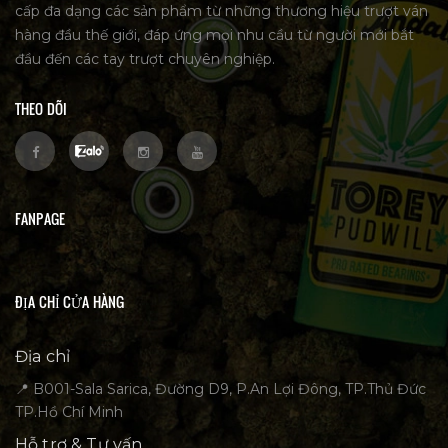
cấp đa dạng các sản phẩm từ những thương hiệu trượt ván
hàng đầu thế giới, đáp ứng mọi nhu cầu từ người mới bắt
đầu đến các tay trượt chuyên nghiệp.
THEO DÕI
FANPAGE
ĐỊA CHỈ CỬA HÀNG
Địa chỉ
📍 B001-Sala Sarica, Đường D9, P.An Lợi Đông, TP.Thủ Đức
TP.Hồ Chí Minh
Hỗ trợ & Tư vấn