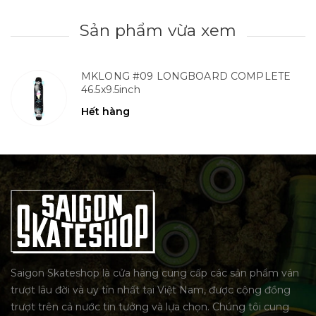
Sản phẩm vừa xem
MKLONG #09 LONGBOARD COMPLETE
46.5x9.5inch
Hết hàng
Saigon Skateshop là cửa hàng cung cấp các sản phẩm ván
trượt lâu đời và uy tín nhất tại Việt Nam, được cộng đồng
trượt trên cả nước tin tưởng và lựa chọn. Chúng tôi cung