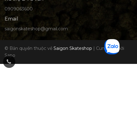
0909063600
Email
saigonskateshop@gmail.com
© Bản quyền thuộc về
Saigon Skateshop
|
Cung cấp bởi
Sapo