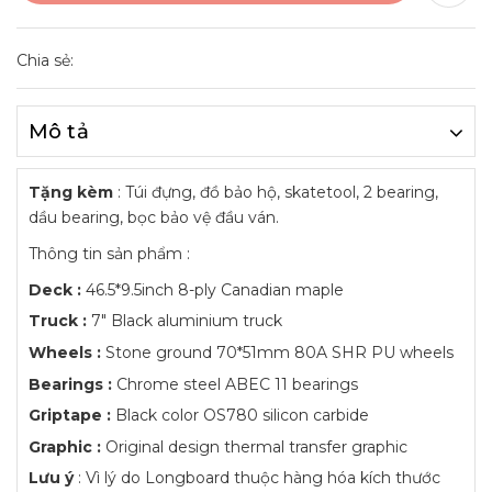
Chia sẻ:
Mô tả
Tặng kèm
: Túi đựng, đồ bảo hộ, skatetool, 2 bearing,
dầu bearing, bọc bảo vệ đầu ván.
Thông tin sản phẩm :
Deck :
46.5*9.5inch 8-ply Canadian maple
Truck :
7" Black aluminium truck
Wheels :
Stone ground 70*51mm 80A SHR PU wheels
Bearings :
Chrome steel ABEC 11 bearings
Griptape :
Black color OS780 silicon carbide
Graphic :
Original design thermal transfer graphic
Lưu ý
: Vì lý do Longboard thuộc hàng hóa kích thước