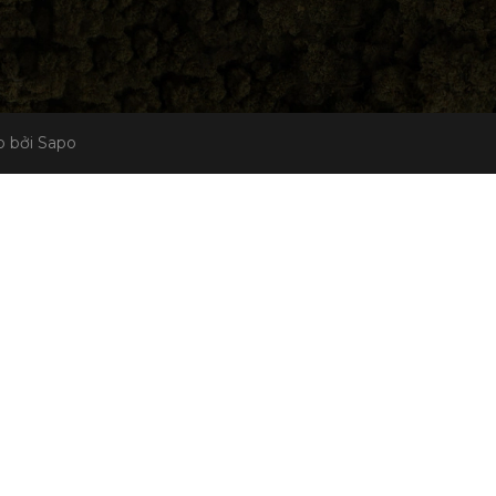
 bởi Sapo