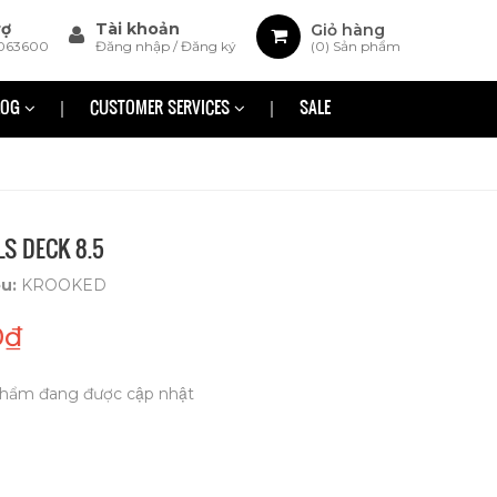
rợ
Tài khoản
Giỏ hàng
063600
Đăng nhập
/
Đăng ký
(
0
) Sản phẩm
LOG
CUSTOMER SERVICES
SALE
S DECK 8.5
ệu:
KROOKED
0₫
hẩm đang được cập nhật