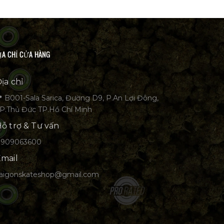
ỊA CHỈ CỬA HÀNG
ịa chỉ
 B001-Sala Sarica, Đường D9, P.An Lợi Đông,
P.Thủ Đức TP.Hồ Chí Minh
ỗ trợ & Tư vấn
0909063600
mail
aigonskateshop@gmail.com