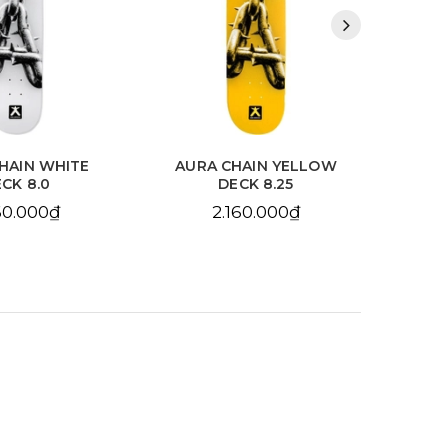
HAIN WHITE
AURA CHAIN YELLOW
BDS
CK 8.0
DECK 8.25
10
60.000₫
2.160.000₫