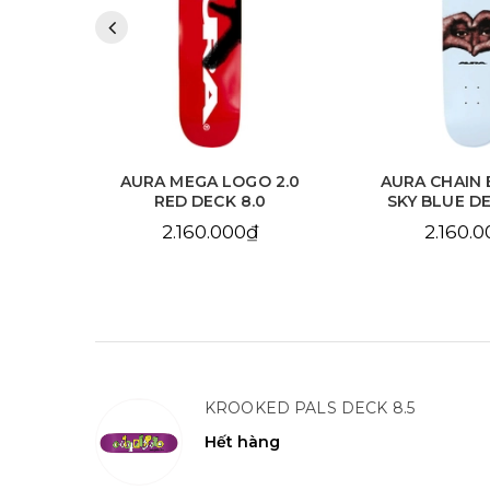
 2.0
AURA MEGA LOGO 2.0
AURA CHAIN 
.125
RED DECK 8.0
SKY BLUE DE
2.160.000₫
2.160.
KROOKED PALS DECK 8.5
Hết hàng