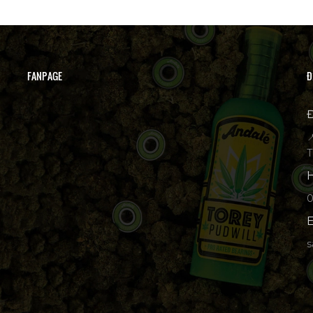
FANPAGE
Đ
Đ

T
H
p
E
s