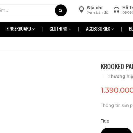
Địa chỉ
Hỗ t
Xem bản đồ
0909
FINGERBOARD
CLOTHING
ACCESSORIES
B
KROOKED PAL
|
Thương hi
1.390.00
Thông tin sản p
Title