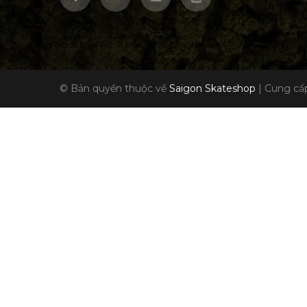
© Bản quyền thuộc về
Saigon Skateshop
|
Cung cấp