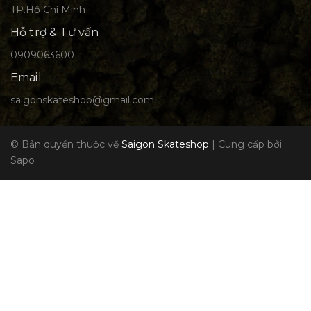
TP.Hồ Chí Minh
Hỗ trợ & Tư vấn
0909063600
Email
saigonskateshop@gmail.com
© Bản quyền thuộc về
Saigon Skateshop
|
Cung cấp bởi
Sapo