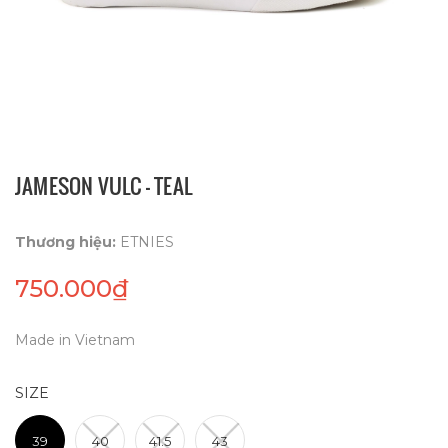
JAMESON VULC - TEAL
Thương hiệu:
ETNIES
750.000₫
Made in Vietnam
SIZE
39
40
41.5
43