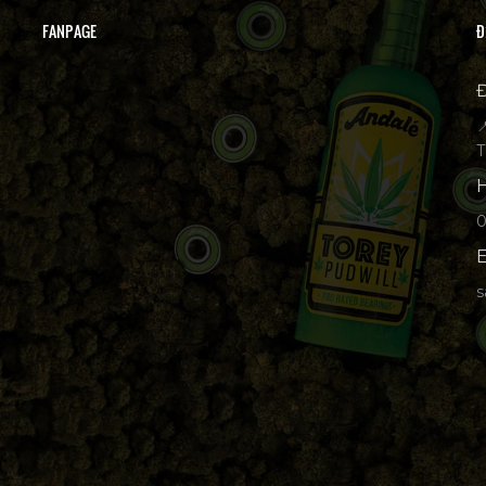
FANPAGE
Đ
Đ

T
H
p
E
s