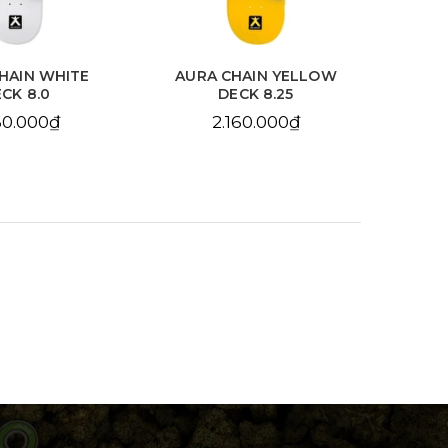
HAIN WHITE
AURA CHAIN YELLOW
BDS
CK 8.0
DECK 8.25
10
60.000₫
2.160.000₫