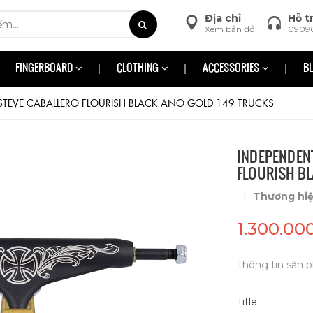
Địa chỉ
Hỗ t
Xem bản đồ
0909
FINGERBOARD
CLOTHING
ACCESSORIES
B
STEVE CABALLERO FLOURISH BLACK ANO GOLD 149 TRUCKS
INDEPENDENT
FLOURISH BL
|
Thương hi
1.300.00
Thông tin sản p
Title