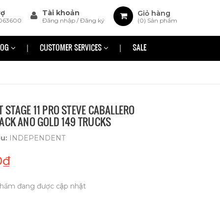
rợ
Tài khoản
Giỏ hàng
063600
Đăng nhập
/
Đăng ký
(
0
) Sản phẩm
LOG
CUSTOMER SERVICES
SALE
 STAGE 11 PRO STEVE CABALLERO
ACK ANO GOLD 149 TRUCKS
ệu:
INDEPENDENT
0₫
hẩm đang được cập nhật