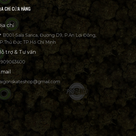
ỊA CHỈ CỬA HÀNG
ịa chỉ
 B001-Sala Sarica, Đường D9, P.An Lợi Đông,
P.Thủ Đức TP.Hồ Chí Minh
ỗ trợ & Tư vấn
0909063600
mail
aigonskateshop@gmail.com