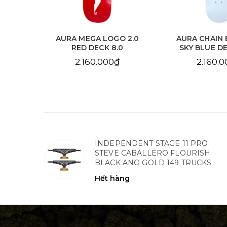
 2.0
AURA MEGA LOGO 2.0
AURA CHAIN 
.125
RED DECK 8.0
SKY BLUE DE
2.160.000₫
2.160.
INDEPENDENT STAGE 11 PRO
STEVE CABALLERO FLOURISH
BLACK ANO GOLD 149 TRUCKS
Hết hàng