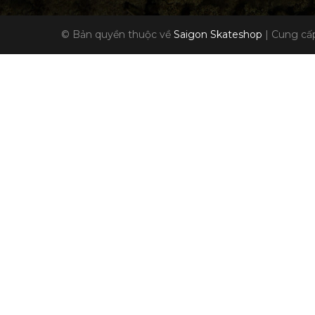
© Bản quyền thuộc về
Saigon Skateshop
|
Cung cấp