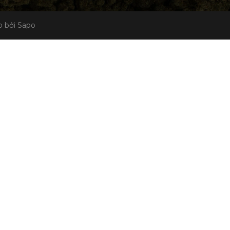
 bởi Sapo