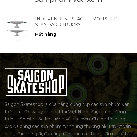
INDEPENDENT STAGE 11 POLISHED
STANDARD TRUCKS
Hết hàng
Saigon Skateshop là cửa hàng cung cấp các sản phẩm ván
trượt lâu đời và uy tín nhất tại Việt Nam, được cộng đồng
trượt trên cả nước tin tưởng và lựa chọn. Chúng tôi cung
cấp đa dạng các sản phẩm từ những thương hiệu trượt ván
hàng đầu thế giới, đáp ứng mọi nhu cầu từ người mới bắt