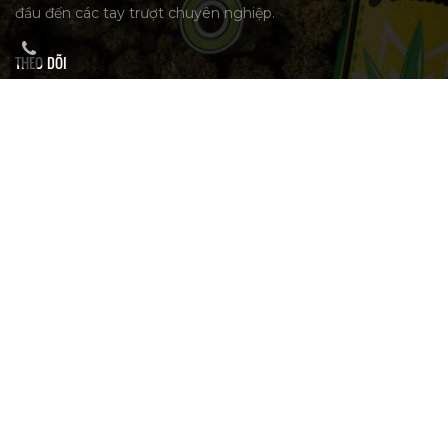
đầu đến các tay trượt chuyên nghiệp.
THEO DÕI
FANPAGE
ĐỊA CHỈ CỬA HÀNG
Địa chỉ
📍 B001-Sala Sarica, Đường D9, P.An Lợi Đông, TP.Thủ Đức
TP.Hồ Chí Minh
Hỗ trợ & Tư vấn