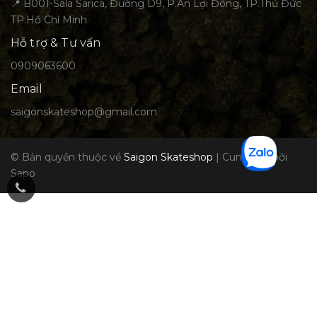
📍 B001-Sala Sarica, Đường D9, P.An Lợi Đông, TP.Thủ Đức
TP.Hồ Chí Minh
Hỗ trợ & Tư vấn
0909063600
Email
saigonskateshop@gmail.com
© Bản quyền thuộc về
Saigon Skateshop
|
Cung cấp bởi
Sapo