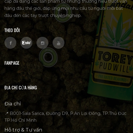
cấp đa dạng các sản phẩm từ những thương hiệu trượt ván
hàng đầu thế giới, đáp ứng mọi nhu cầu từ người mới bắt
đầu đến các tay trượt chuyên nghiệp.
THEO DÕI
FANPAGE
ĐỊA CHỈ CỬA HÀNG
Địa chỉ
📍 B001-Sala Sarica, Đường D9, P.An Lợi Đông, TP.Thủ Đức
TP.Hồ Chí Minh
Hỗ trợ & Tư vấn