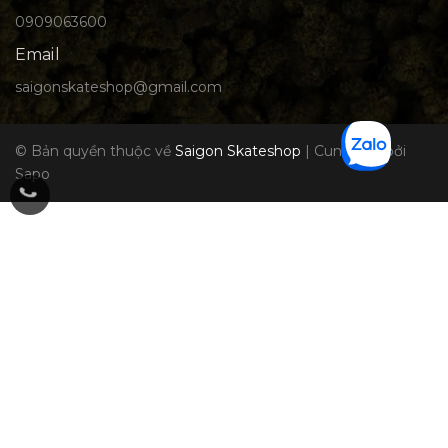
0909063600
Email
saigonskateshop@gmail.com
© Bản quyền thuộc về
Saigon Skateshop
|
Cung cấp bởi
Sapo