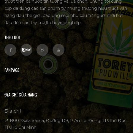
trượt trên cả nước tin tưởng và lựa chọn. Chúng tôi cung
cấp đa dạng các sản phẩm từ những thương hiệu trượt ván
hàng đầu thế giới, đáp ứng mọi nhu cầu từ người mới bắt
đầu đến các tay trượt chuyên nghiệp.
THEO DÕI
FANPAGE
ĐỊA CHỈ CỬA HÀNG
Địa chỉ
📍 B001-Sala Sarica, Đường D9, P.An Lợi Đông, TP.Thủ Đức
TP.Hồ Chí Minh