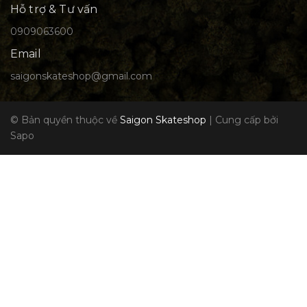
Hỗ trợ & Tư vấn
0909063600
Email
saigonskateshop@gmail.com
© Bản quyền thuộc về
Saigon Skateshop
|
Cung cấp bởi
Sapo