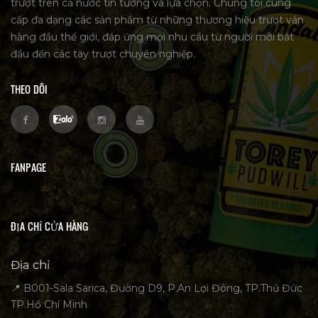
trượt trên cả nước tin tưởng và lựa chọn. Chúng tôi cung
cấp đa dạng các sản phẩm từ những thương hiệu trượt ván
hàng đầu thế giới, đáp ứng mọi nhu cầu từ người mới bắt
đầu đến các tay trượt chuyên nghiệp.
THEO DÕI
FANPAGE
ĐỊA CHỈ CỬA HÀNG
Địa chỉ
📍 B001-Sala Sarica, Đường D9, P.An Lợi Đông, TP.Thủ Đức
TP.Hồ Chí Minh