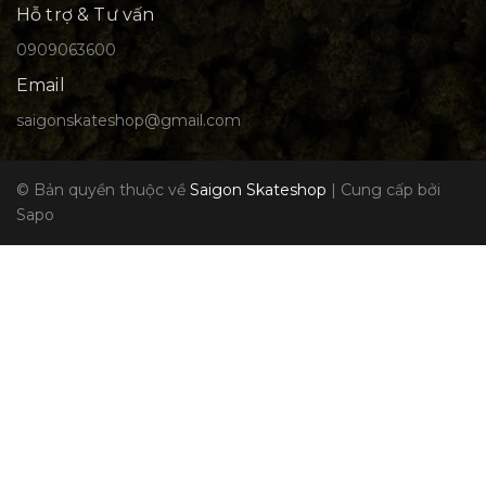
Hỗ trợ & Tư vấn
0909063600
Email
saigonskateshop@gmail.com
© Bản quyền thuộc về
Saigon Skateshop
|
Cung cấp bởi
Sapo