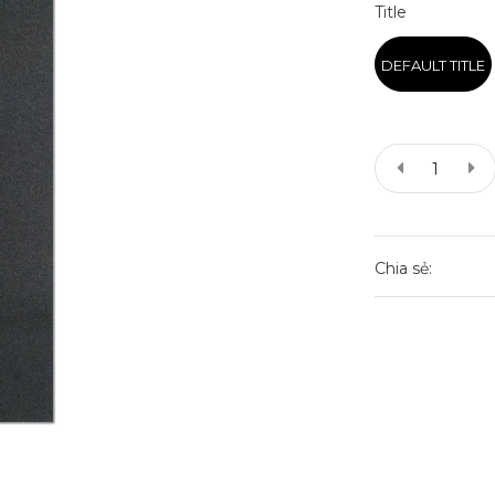
Title
DEFAULT TITLE
Chia sẻ: