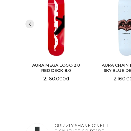
 2.0
AURA MEGA LOGO 2.0
AURA CHAIN 
.125
RED DECK 8.0
SKY BLUE DE
2.160.000₫
2.160.
GRIZZLY SHANE O'NEILL