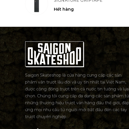
SIGNATURE GRIPTAPE
Hết hàng
Saigon Skateshop là cửa hàng cung cấp các sản
phẩm ván trượt lâu đời và uy tín nhất tại Việt Nam,
được cộng đồng trượt trên cả nước tin tưởng và lựa
chọn. Chúng tôi cung cấp đa dạng các sản phẩm từ
những thương hiệu trượt ván hàng đầu thế giới, đá
ứng mọi nhu cầu từ người mới bắt đầu đến các tay
trượt chuyên nghiệp.