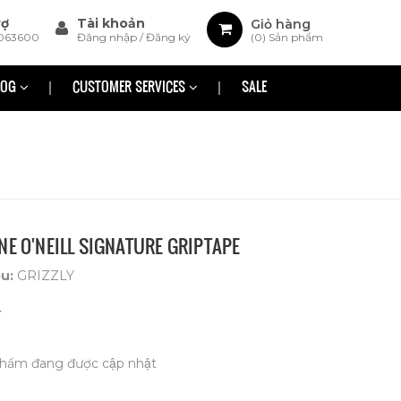
rợ
Tài khoản
Giỏ hàng
063600
Đăng nhập
/
Đăng ký
(
0
) Sản phẩm
LOG
CUSTOMER SERVICES
SALE
NE O'NEILL SIGNATURE GRIPTAPE
ệu:
GRIZZLY
₫
hẩm đang được cập nhật