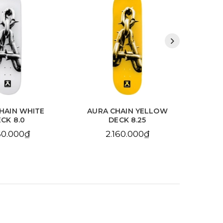
HAIN WHITE
AURA CHAIN YELLOW
BDS
CK 8.0
DECK 8.25
10
60.000₫
2.160.000₫