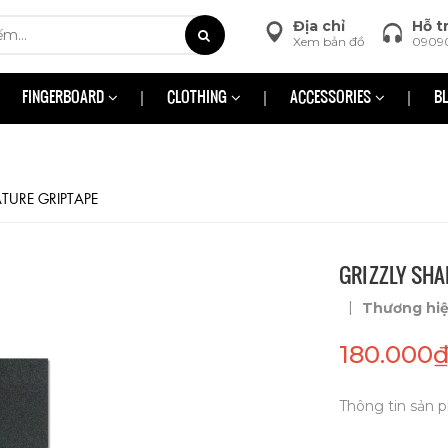
Địa chỉ
Hỗ t
Xem bản đồ
0909
FINGERBOARD
CLOTHING
ACCESSORIES
B
ATURE GRIPTAPE
GRIZZLY SHA
|
Thương hi
180.000
Thông tin sản p