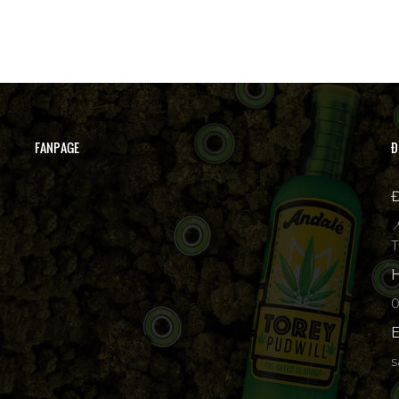
FANPAGE
Đ
Đ

T
H
p
E
s