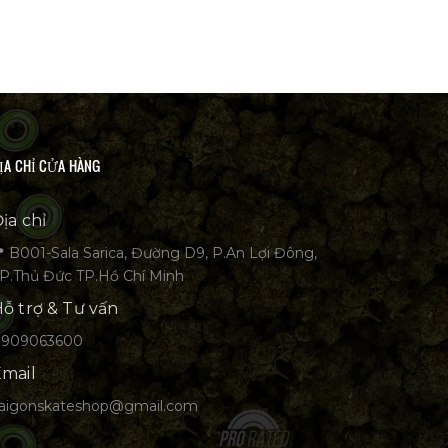
ỊA CHỈ CỬA HÀNG
ịa chỉ
 B001-Sala Sarica, Đường D9, P.An Lợi Đông,
P.Thủ Đức TP.Hồ Chí Minh
ỗ trợ & Tư vấn
0909063600
mail
aigonskateshop@gmail.com