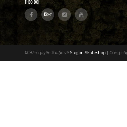
THEO DÕI
© Bản quyền thuộc về
Saigon Skateshop
|
Cung cấp