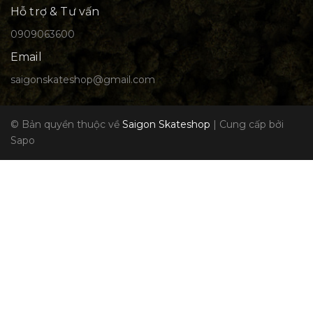
Hỗ trợ & Tư vấn
0909063600
Email
saigonskateshop@gmail.com
© Bản quyền thuộc về
Saigon Skateshop
|
Cung cấp bởi
Sapo