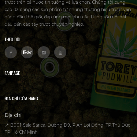
trượt trên cả nước tin tưởng và lựa chọn. Chúng tôi cung
cấp đa dạng các sản phẩm từ những thương hiệu trượt ván
hàng đầu thế giới, đáp ứng mọi nhu cầu từ người mới bắt
đầu đến các tay trượt chuyên nghiệp.
THEO DÕI
FANPAGE
ĐỊA CHỈ CỬA HÀNG
Địa chỉ
📍 B001-Sala Sarica, Đường D9, P.An Lợi Đông, TP.Thủ Đức
TP.Hồ Chí Minh