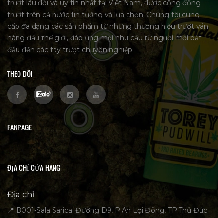
trượt lâu đời và uy tín nhất tại Việt Nam, được cộng đồng
trượt trên cả nước tin tưởng và lựa chọn. Chúng tôi cung
cấp đa dạng các sản phẩm từ những thương hiệu trượt ván
hàng đầu thế giới, đáp ứng mọi nhu cầu từ người mới bắt
đầu đến các tay trượt chuyên nghiệp.
THEO DÕI
FANPAGE
ĐỊA CHỈ CỬA HÀNG
Địa chỉ
📍 B001-Sala Sarica, Đường D9, P.An Lợi Đông, TP.Thủ Đức