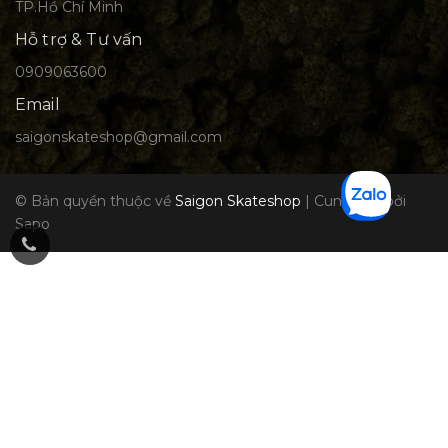
TP.Hồ Chí Minh
Hỗ trợ & Tư vấn
0909063600
Email
saigonskateshop@gmail.com
© Bản quyền thuộc về
Saigon Skateshop
|
Cung cấp bởi
Sapo