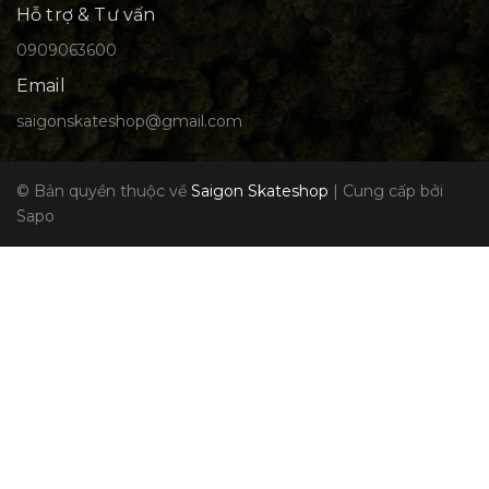
Hỗ trợ & Tư vấn
0909063600
Email
saigonskateshop@gmail.com
© Bản quyền thuộc về
Saigon Skateshop
|
Cung cấp bởi
Sapo