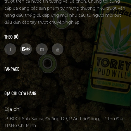
trượt trên cả nước tin tưởng và lựa chọn. Chúng tôi cung
cấp đa dạng các sản phẩm từ những thương hiệu trượt ván
hàng đầu thế giới, đáp ứng mọi nhu cầu từ người mới bắt
đầu đến các tay trượt chuyên nghiệp.
THEO DÕI
FANPAGE
ĐỊA CHỈ CỬA HÀNG
Địa chỉ
📍 B001-Sala Sarica, Đường D9, P.An Lợi Đông, TP.Thủ Đức
TP.Hồ Chí Minh