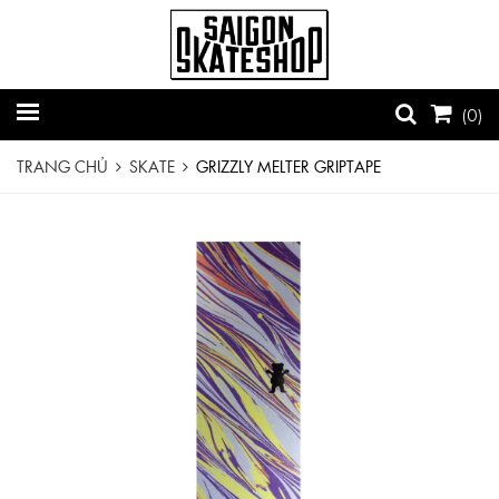
(
0
)
TRANG CHỦ
SKATE
GRIZZLY MELTER GRIPTAPE