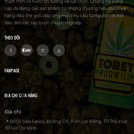
trượt trên cả nước tin tưởng và lựa chọn. Chúng tôi cung
cấp đa dạng các sản phẩm từ những thương hiệu trượt ván
hàng đầu thế giới, đáp ứng mọi nhu cầu từ người mới bắt
đầu đến các tay trượt chuyên nghiệp.
THEO DÕI
FANPAGE
ĐỊA CHỈ CỬA HÀNG
Địa chỉ
📍 B001-Sala Sarica, Đường D9, P.An Lợi Đông, TP.Thủ Đức
TP.Hồ Chí Minh