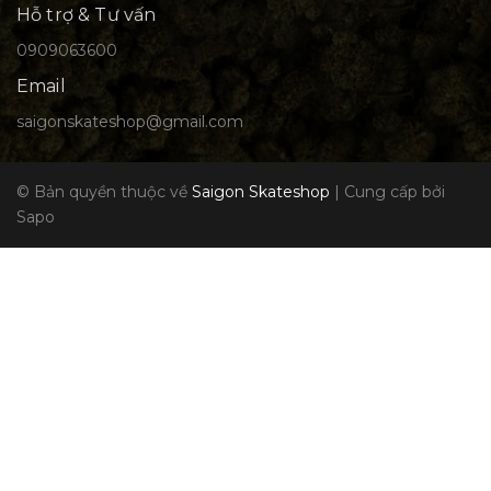
Hỗ trợ & Tư vấn
0909063600
Email
saigonskateshop@gmail.com
© Bản quyền thuộc về
Saigon Skateshop
|
Cung cấp bởi
Sapo