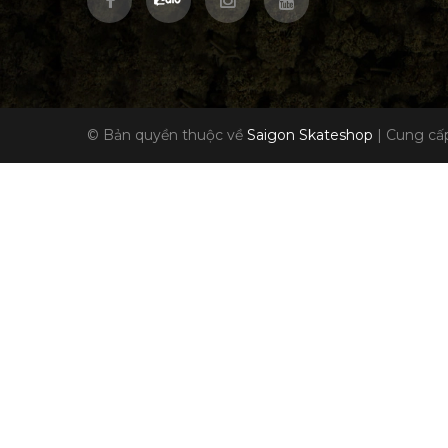
© Bản quyền thuộc về
Saigon Skateshop
|
Cung cấp