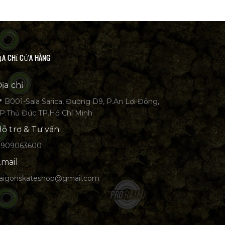
ỊA CHỈ CỬA HÀNG
ịa chỉ
 B001-Sala Sarica, Đường D9, P.An Lợi Đông,
P.Thủ Đức TP.Hồ Chí Minh
ỗ trợ & Tư vấn
0909063600
mail
aigonskateshop@gmail.com