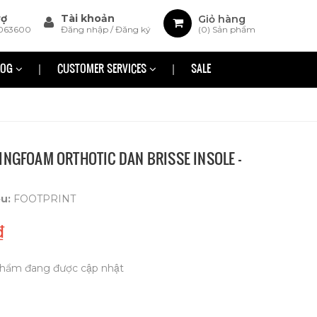
rợ
Tài khoản
Giỏ hàng
063600
Đăng nhập
/
Đăng ký
(
0
) Sản phẩm
LOG
CUSTOMER SERVICES
SALE
INGFOAM ORTHOTIC DAN BRISSE INSOLE -
ệu:
FOOTPRINT
₫
hẩm đang được cập nhật