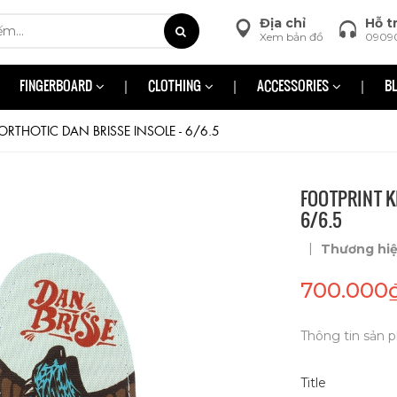
Địa chỉ
Hỗ t
Xem bản đồ
0909
FINGERBOARD
CLOTHING
ACCESSORIES
B
THOTIC DAN BRISSE INSOLE - 6/6.5
FOOTPRINT K
6/6.5
|
Thương hi
700.000
Thông tin sản p
Title