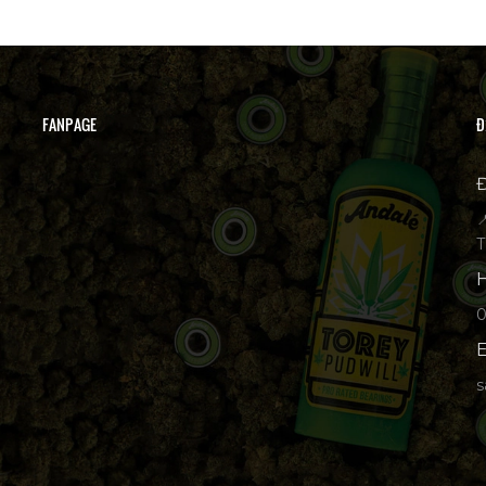
FANPAGE
Đ
Đ

T
H
p
E
s