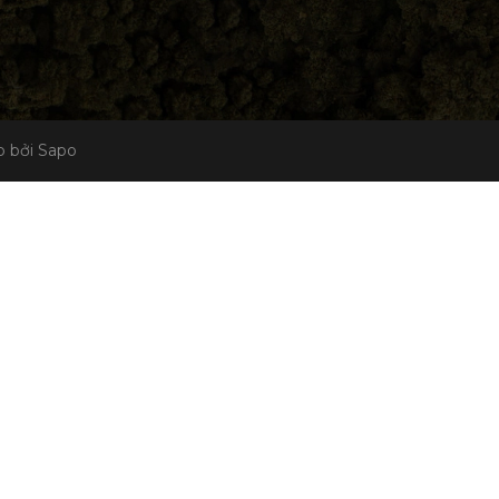
 bởi Sapo