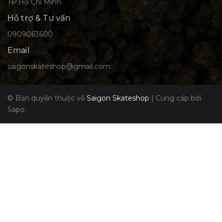
TP.Hồ Chí Minh
Hỗ trợ & Tư vấn
0909063600
Email
saigonskateshop@gmail.com
© Bản quyền thuộc về
Saigon Skateshop
|
Cung cấp bởi
Sapo