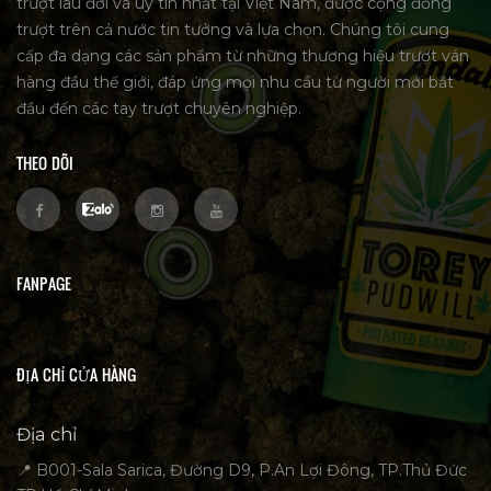
trượt lâu đời và uy tín nhất tại Việt Nam, được cộng đồng
trượt trên cả nước tin tưởng và lựa chọn. Chúng tôi cung
cấp đa dạng các sản phẩm từ những thương hiệu trượt ván
hàng đầu thế giới, đáp ứng mọi nhu cầu từ người mới bắt
đầu đến các tay trượt chuyên nghiệp.
THEO DÕI
FANPAGE
ĐỊA CHỈ CỬA HÀNG
Địa chỉ
📍 B001-Sala Sarica, Đường D9, P.An Lợi Đông, TP.Thủ Đức