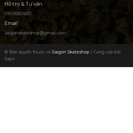
Hỗ trợ & Tư vấn
0909063600
Email
saigonskateshop@gmail.com
© Bản quyền thuộc về
Saigon Skateshop
|
Cung cấp bởi
Sapo