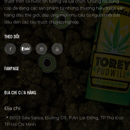
trượt trên cả nước tin tưởng và lựa chọn. Chúng tôi cung
cấp đa dạng các sản phẩm từ những thương hiệu trượt ván
hàng đầu thế giới, đáp ứng mọi nhu cầu từ người mới bắt
đầu đến các tay trượt chuyên nghiệp.
THEO DÕI
FANPAGE
ĐỊA CHỈ CỬA HÀNG
Địa chỉ
📍 B001-Sala Sarica, Đường D9, P.An Lợi Đông, TP.Thủ Đức
TP.Hồ Chí Minh