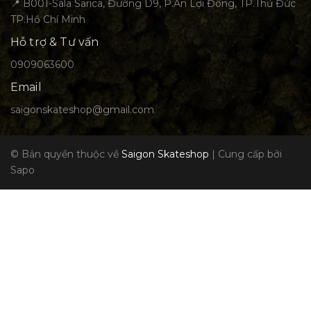
📍 B001-Sala Sarica, Đường D9, P.An Lợi Đông, TP.Thủ Đức
TP.Hồ Chí Minh
Hỗ trợ & Tư vấn
0909063600
Email
saigonskateshop@gmail.com
© Bản quyền thuộc về
Saigon Skateshop
|
Cung cấp bởi
Sapo