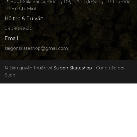
📍 B001-Sala Sarica, Đường D9, P.An Lợi Đông, TP.Thủ Đức
TP.Hồ Chí Minh
Hỗ trợ & Tư vấn
0909063600
Email
saigonskateshop@gmail.com
© Bản quyền thuộc về
Saigon Skateshop
|
Cung cấp bởi
Sapo