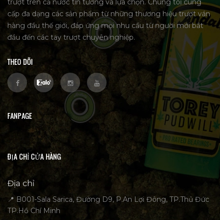
trượt trên cả nước tin tưởng và lựa chọn. Chúng tôi cung
cấp đa dạng các sản phẩm từ những thương hiệu trượt ván
hàng đầu thế giới, đáp ứng mọi nhu cầu từ người mới bắt
đầu đến các tay trượt chuyên nghiệp.
THEO DÕI
FANPAGE
ĐỊA CHỈ CỬA HÀNG
Địa chỉ
📍 B001-Sala Sarica, Đường D9, P.An Lợi Đông, TP.Thủ Đức
TP.Hồ Chí Minh