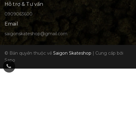
Hỗ trợ & Tư vấn
0909063600
Email
saigonskateshop@gmail.com
© Bản quyền thuộc về
Saigon Skateshop
|
Cung cấp bởi
Sapo