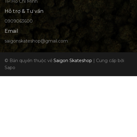
TP.Hồ Chí Minh
Hỗ trợ & Tư vấn
0909063600
Email
saigonskateshop@gmail.com
© Bản quyền thuộc về
Saigon Skateshop
|
Cung cấp bởi
Sapo