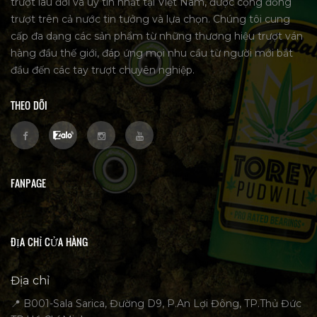
trượt lâu đời và uy tín nhất tại Việt Nam, được cộng đồng
trượt trên cả nước tin tưởng và lựa chọn. Chúng tôi cung
cấp đa dạng các sản phẩm từ những thương hiệu trượt ván
hàng đầu thế giới, đáp ứng mọi nhu cầu từ người mới bắt
đầu đến các tay trượt chuyên nghiệp.
THEO DÕI
FANPAGE
ĐỊA CHỈ CỬA HÀNG
Địa chỉ
📍 B001-Sala Sarica, Đường D9, P.An Lợi Đông, TP.Thủ Đức