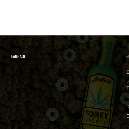
FANPAGE
Đ
Đ

T
H
p
E
s