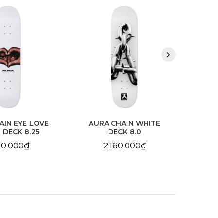
HAIN WHITE
AURA CHAIN YELLOW
BDS
CK 8.0
DECK 8.25
10
60.000₫
2.160.000₫