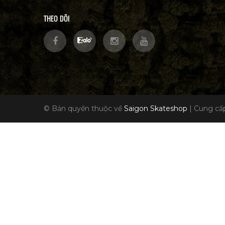
THEO DÕI
© Bản quyền thuộc về
Saigon Skateshop
|
Cung cấp