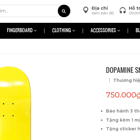
Địa chỉ
Hỗ t
Xem bản đồ
0909
FINGERBOARD
CLOTHING
ACCESSORIES
B
DOPAMINE S
|
Thương hi
750.000
Bào hành 3 th
Tặng kèm 1 m
Tặng sticker 