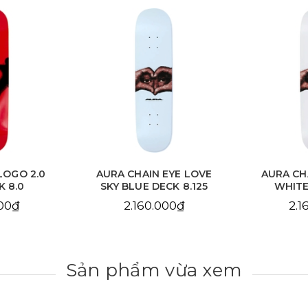
EYE LOVE
AURA CHAIN EYE LOVE
AURA C
CK 8.125
WHITE DECK 8.25
DE
000₫
2.160.000₫
2.1
Sản phẩm vừa xem