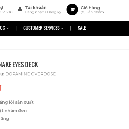
rợ
Tài khoản
Giỏ hàng
063600
Đăng nhập
/
Đăng ký
(
0
) Sản phẩm
LOG
CUSTOMER SERVICES
SALE
NAKE EYES DECK
ệu:
DOPAMINE OVERDOSE
₫
áng lỗi sản xuất
ặt nhám đen
hãng