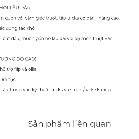
HƠI LÂU DÀI)
m quen với cảm giác trượt, tập tricks cơ bản - nâng cao.
các động tác khó.
ới bắt đầu, muốn gắn bó lâu dài với bộ môn trượt ván.
CƯỜNG ĐỘ CAO)
 trợ flip và ollie.
iên tục.
ập trung vào kỹ thuật tricks và street/park skating
Sản phẩm liên quan