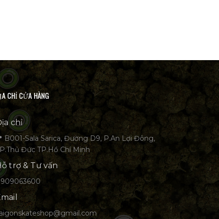
ỊA CHỈ CỬA HÀNG
ịa chỉ
 B001-Sala Sarica, Đường D9, P.An Lợi Đông,
P.Thủ Đức TP.Hồ Chí Minh
ỗ trợ & Tư vấn
0909063600
mail
aigonskateshop@gmail.com