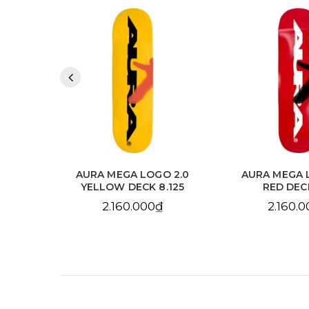
 2.0
AURA MEGA LOGO 2.0
AURA CHAIN 
.125
RED DECK 8.0
SKY BLUE DE
2.160.000₫
2.160.