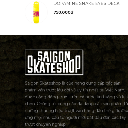
DOPAMINE SNAKE EYES DECK
750.000₫
Saigon Skateshop là cửa hàng cung cấp các sản
phẩm ván trượt lâu đời và uy tín nhất tại Việt Nam,
được cộng đồng trượt trên cả nước tin tưởng và lựa
chọn. Chúng tôi cung cấp đa dạng các sản phẩm từ
những thương hiệu trượt ván hàng đầu thế giới, đá
ứng mọi nhu cầu từ người mới bắt đầu đến các tay
trượt chuyên nghiệp.