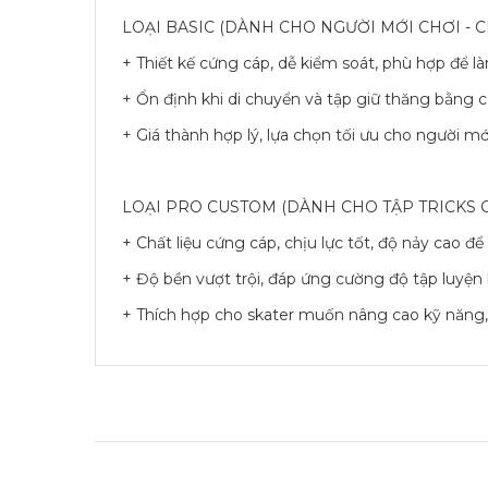
LOẠI BASIC (DÀNH CHO NGƯỜI MỚI CHƠI - C
+ Thiết kế cứng cáp, dễ kiểm soát, phù hợp để là
+ Ổn định khi di chuyển và tập giữ thăng bằng 
+ Giá thành hợp lý, lựa chọn tối ưu cho người m
LOẠI PRO CUSTOM (DÀNH CHO TẬP TRICKS 
+ Chất liệu cứng cáp, chịu lực tốt, độ nảy cao để hỗ
+ Độ bền vượt trội, đáp ứng cường độ tập luyện l
+ Thích hợp cho skater muốn nâng cao kỹ năng, t