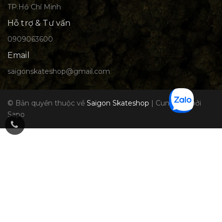
TP.Hồ Chí Minh
Hỗ trợ & Tư vấn
0909063600
Email
saigonskateshop@gmail.com
© Bản quyền thuộc về
Saigon Skateshop
|
Cung cấp bởi
Sapo