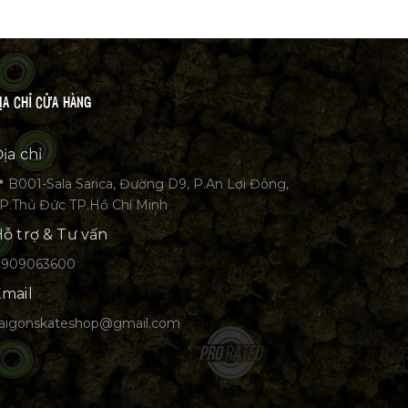
ỊA CHỈ CỬA HÀNG
ịa chỉ
 B001-Sala Sarica, Đường D9, P.An Lợi Đông,
P.Thủ Đức TP.Hồ Chí Minh
ỗ trợ & Tư vấn
0909063600
mail
aigonskateshop@gmail.com