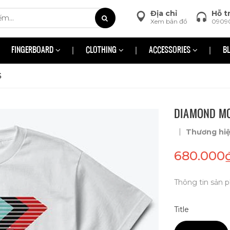
Địa chỉ
Hỗ t
Xem bản đồ
0909
FINGERBOARD
CLOTHING
ACCESSORIES
B
S
DIAMOND MO
|
Thương hi
680.000
Thông tin sản p
Title