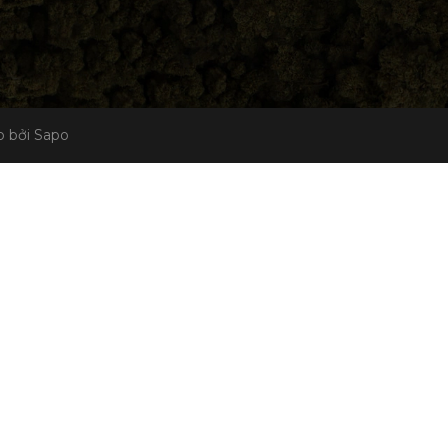
 bởi Sapo