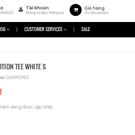
rợ
Tài khoản
Giỏ hàng
063600
Đăng nhập
/
Đăng ký
(
0
) Sản phẩm
LOG
CUSTOMER SERVICES
SALE
TION TEE WHITE S
ệu:
DIAMOND
₫
hẩm đang được cập nhật