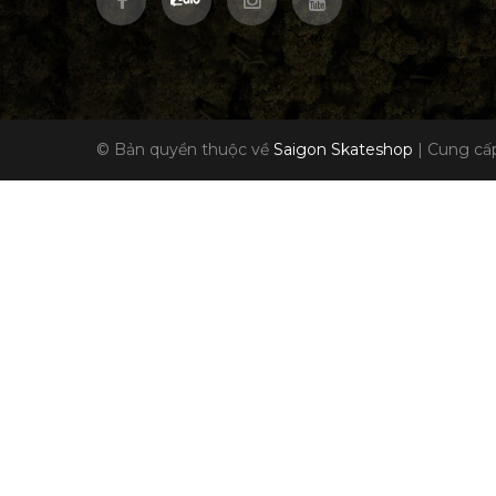
© Bản quyền thuộc về
Saigon Skateshop
|
Cung cấp