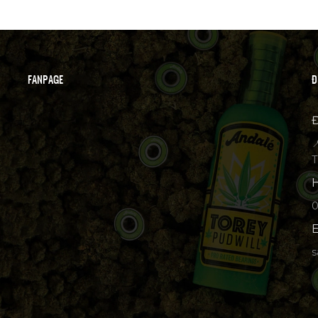
FANPAGE
Đ
Đ

T
H
p
E
s