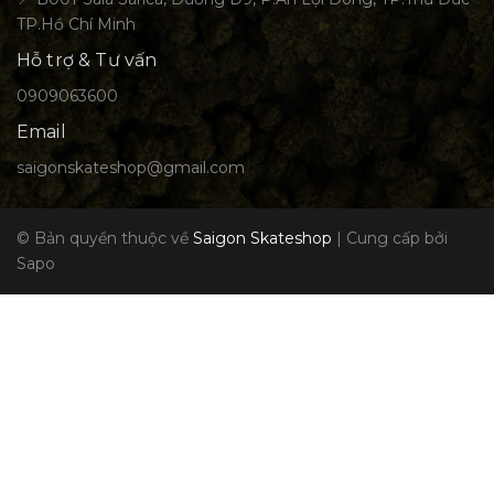
TP.Hồ Chí Minh
Hỗ trợ & Tư vấn
0909063600
Email
saigonskateshop@gmail.com
© Bản quyền thuộc về
Saigon Skateshop
|
Cung cấp bởi
Sapo