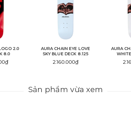
EYE LOVE
AURA CHAIN EYE LOVE
AURA C
CK 8.125
WHITE DECK 8.25
DE
000₫
2.160.000₫
2.1
Sản phẩm vừa xem