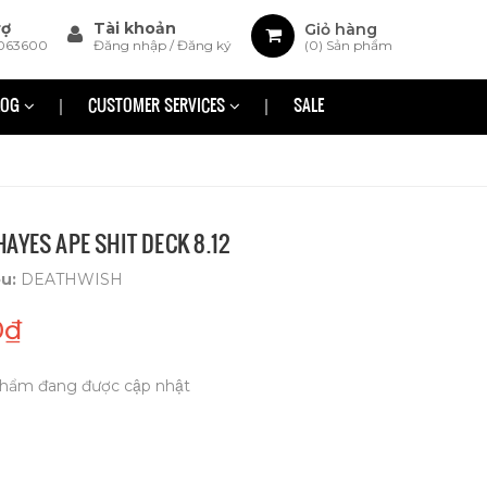
rợ
Tài khoản
Giỏ hàng
063600
Đăng nhập
/
Đăng ký
(
0
) Sản phẩm
LOG
CUSTOMER SERVICES
SALE
AYES APE SHIT DECK 8.12
ệu:
DEATHWISH
0₫
hẩm đang được cập nhật