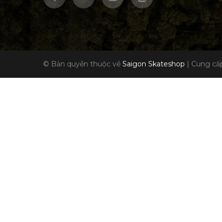
© Bản quyền thuộc về
Saigon Skateshop
|
Cung cấp