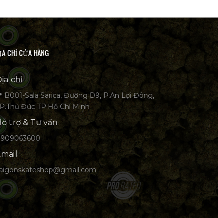
ỊA CHỈ CỬA HÀNG
ịa chỉ
 B001-Sala Sarica, Đường D9, P.An Lợi Đông,
P.Thủ Đức TP.Hồ Chí Minh
ỗ trợ & Tư vấn
0909063600
mail
aigonskateshop@gmail.com