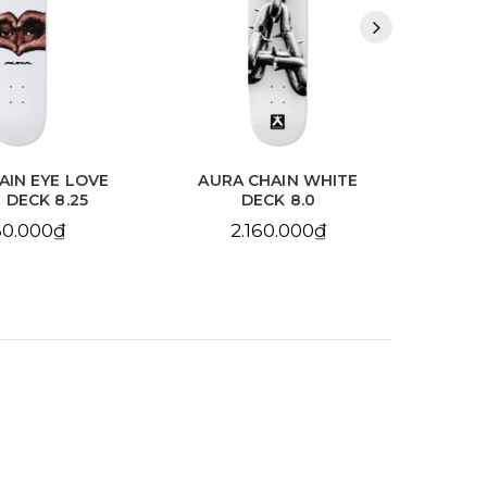
HAIN WHITE
AURA CHAIN YELLOW
BDS
CK 8.0
DECK 8.25
10
60.000₫
2.160.000₫