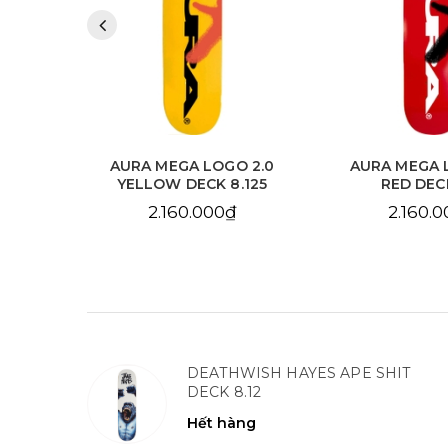
 2.0
AURA MEGA LOGO 2.0
AURA CHAIN 
.125
RED DECK 8.0
SKY BLUE DE
2.160.000₫
2.160.
DEATHWISH HAYES APE SHIT
DECK 8.12
Hết hàng