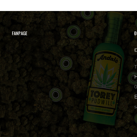
FANPAGE
Đ
Đ

T
H
p
E
s