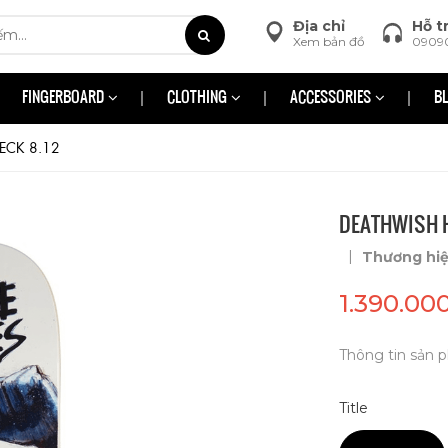
Địa chỉ
Hỗ t
Xem bản đồ
0909
FINGERBOARD
CLOTHING
ACCESSORIES
B
ECK 8.12
DEATHWISH H
|
Thương hi
1.390.00
Thông tin sản p
Title