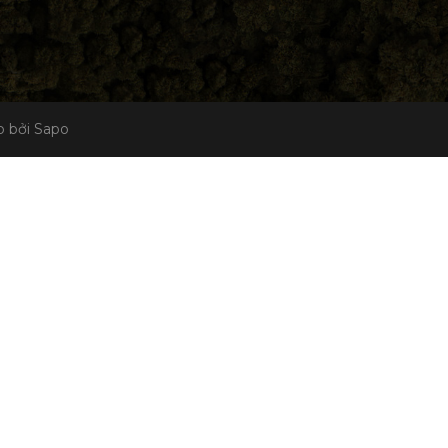
 bởi Sapo