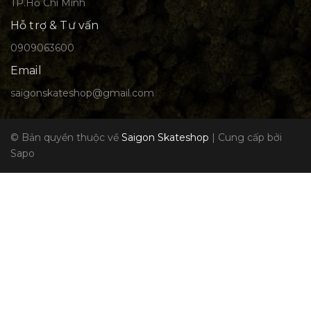
TP.Hồ Chí Minh
Hỗ trợ & Tư vấn
0909063600
Email
saigonskateshop@gmail.com
© Bản quyền thuộc về
Saigon Skateshop
|
Cung cấp bởi
Sapo