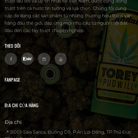
trượt lâu đời và uy tín nhất tại Việt Nam, được cộng đồng
trượt trên cả nước tin tưởng và lựa chọn. Chúng tôi cung
cấp đa dạng các sản phẩm từ những thương hiệu trượt ván
hàng đầu thế giới, đáp ứng mọi nhu cầu từ người mới bắt
đầu đến các tay trượt chuyên nghiệp.
THEO DÕI
FANPAGE
ĐỊA CHỈ CỬA HÀNG
Địa chỉ
📍 B001-Sala Sarica, Đường D9, P.An Lợi Đông, TP.Thủ Đức