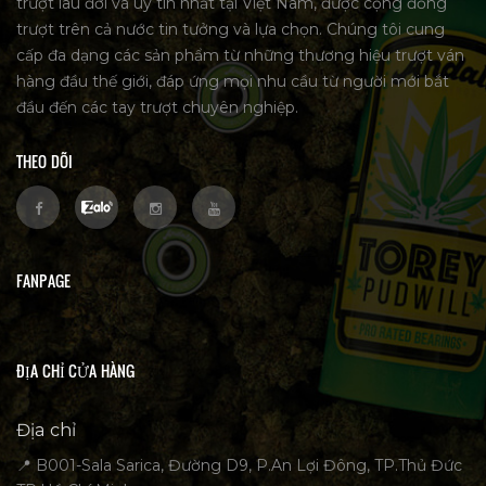
trượt lâu đời và uy tín nhất tại Việt Nam, được cộng đồng
trượt trên cả nước tin tưởng và lựa chọn. Chúng tôi cung
cấp đa dạng các sản phẩm từ những thương hiệu trượt ván
hàng đầu thế giới, đáp ứng mọi nhu cầu từ người mới bắt
đầu đến các tay trượt chuyên nghiệp.
THEO DÕI
FANPAGE
ĐỊA CHỈ CỬA HÀNG
Địa chỉ
📍 B001-Sala Sarica, Đường D9, P.An Lợi Đông, TP.Thủ Đức