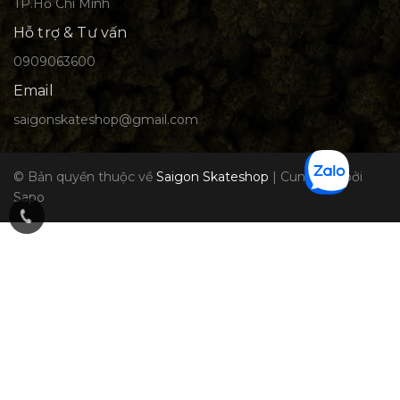
TP.Hồ Chí Minh
Hỗ trợ & Tư vấn
0909063600
Email
saigonskateshop@gmail.com
© Bản quyền thuộc về
Saigon Skateshop
|
Cung cấp bởi
Sapo