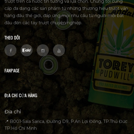
trượt trên cả nước tin tưởng và lựa chọn. Chúng tôi cung
cấp đa dạng các sản phẩm từ những thương hiệu trượt ván
hàng đầu thế giới, đáp ứng mọi nhu cầu từ người mới bắt
đầu đến các tay trượt chuyên nghiệp.
THEO DÕI
FANPAGE
ĐỊA CHỈ CỬA HÀNG
Địa chỉ
📍 B001-Sala Sarica, Đường D9, P.An Lợi Đông, TP.Thủ Đức
TP.Hồ Chí Minh