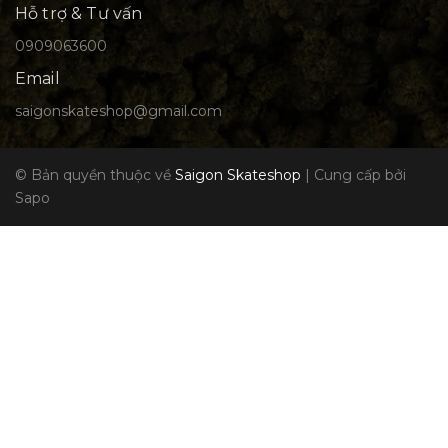
Hỗ trợ & Tư vấn
0909063600
Email
saigonskateshop@gmail.com
© Bản quyền thuộc về
Saigon Skateshop
|
Cung cấp bởi
Sapo