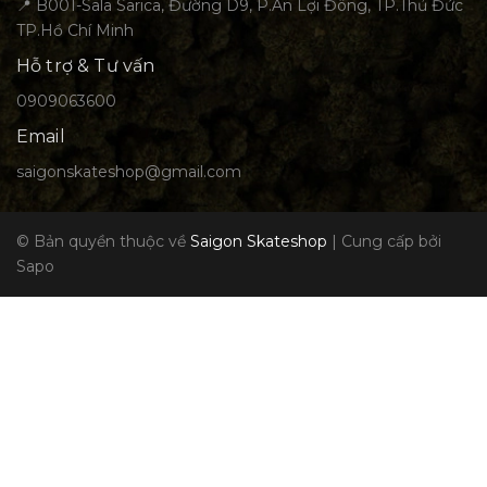
📍 B001-Sala Sarica, Đường D9, P.An Lợi Đông, TP.Thủ Đức
TP.Hồ Chí Minh
Hỗ trợ & Tư vấn
0909063600
Email
saigonskateshop@gmail.com
© Bản quyền thuộc về
Saigon Skateshop
|
Cung cấp bởi
Sapo