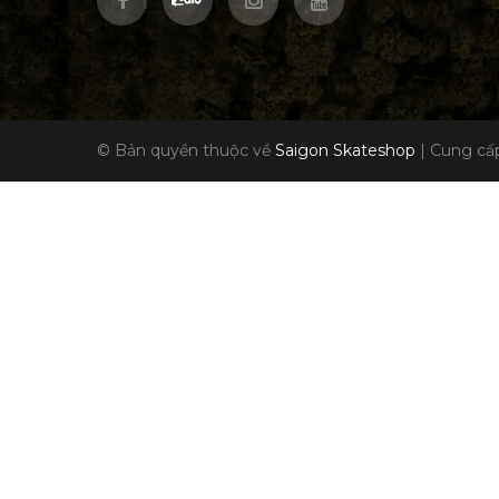
© Bản quyền thuộc về
Saigon Skateshop
|
Cung cấp