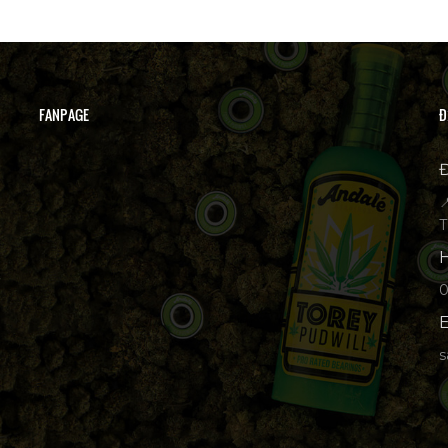
FANPAGE
Đ
Đ

T
H
p
E
s