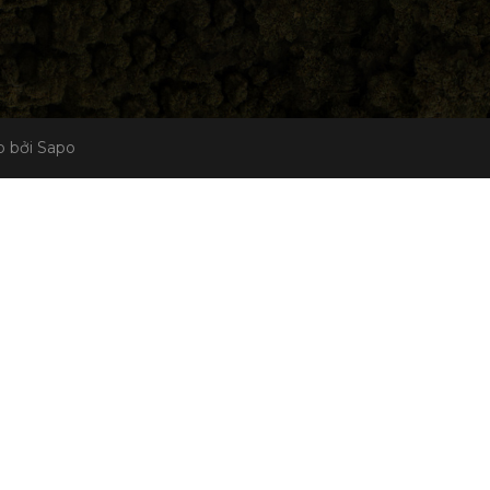
 bởi Sapo