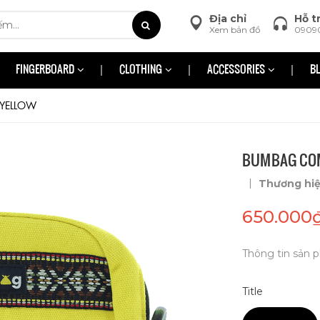
Địa chỉ
Hỗ t
Xem bản đồ
0909
FINGERBOARD
CLOTHING
ACCESSORIES
B
YELLOW
BUMBAG COM
|
Thương hi
650.000
Thông tin sản p
Title