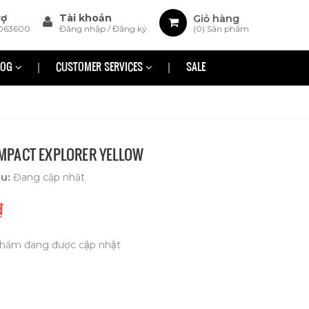
rợ
Tài khoản
Giỏ hàng
063600
Đăng nhập
/
Đăng ký
(
0
) Sản phẩm
LOG
CUSTOMER SERVICES
SALE
PACT EXPLORER YELLOW
ệu:
Đang cập nhật
₫
hẩm đang được cập nhật