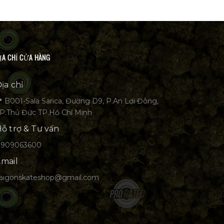
ỊA CHỈ CỬA HÀNG
ịa chỉ
 B001-Sala Sarica, Đường D9, P.An Lợi Đông,
P.Thủ Đức TP.Hồ Chí Minh
ỗ trợ & Tư vấn
0909063600
mail
aigonskateshop@gmail.com