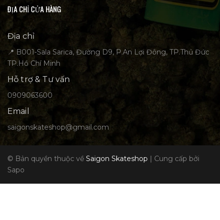
ĐỊA CHỈ CỬA HÀNG
Địa chỉ
📍 B001-Sala Sarica, Đường D9, P.An Lợi Đông, TP.Thủ Đức
TP.Hồ Chí Minh
Hỗ trợ & Tư vấn
0909063600
Email
saigonskateshop@gmail.com
© Bản quyền thuộc về
Saigon Skateshop
|
Cung cấp bởi
Sapo