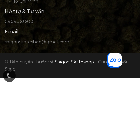
TP.Hồ Chí Minh
Hỗ trợ & Tư vấn
0909063600
Email
saigonskateshop@gmail.com
© Bản quyền thuộc về
Saigon Skateshop
|
Cung cấp bởi
Sapo