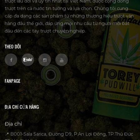
trượt lâu đời và uy tín nhất tại Việt Nam, được cộng đồng
trượt trên cả nước tin tưởng và lựa chọn. Chúng tôi cung
cấp đa dạng các sản phẩm từ những thương hiệu trượt ván
hàng đầu thế giới, đáp ứng mọi nhu cầu từ người mới bắt
đầu đến các tay trượt chuyên nghiệp.
THEO DÕI
FANPAGE
ĐỊA CHỈ CỬA HÀNG
Địa chỉ
📍 B001-Sala Sarica, Đường D9, P.An Lợi Đông, TP.Thủ Đức