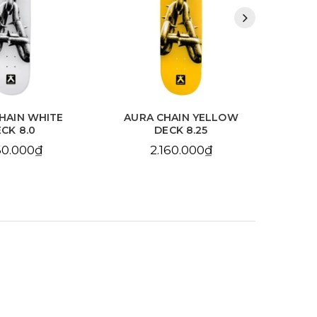
HAIN WHITE
AURA CHAIN YELLOW
BDS
CK 8.0
DECK 8.25
10
60.000₫
2.160.000₫