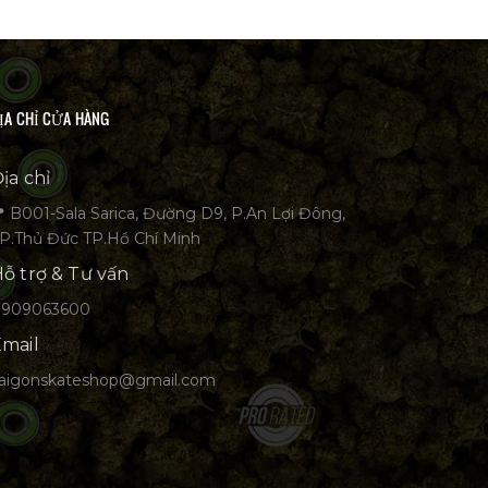
ỊA CHỈ CỬA HÀNG
ịa chỉ
 B001-Sala Sarica, Đường D9, P.An Lợi Đông,
P.Thủ Đức TP.Hồ Chí Minh
ỗ trợ & Tư vấn
0909063600
mail
aigonskateshop@gmail.com