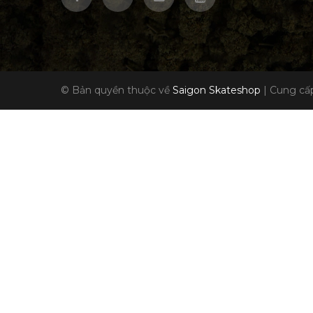
© Bản quyền thuộc về
Saigon Skateshop
|
Cung cấp