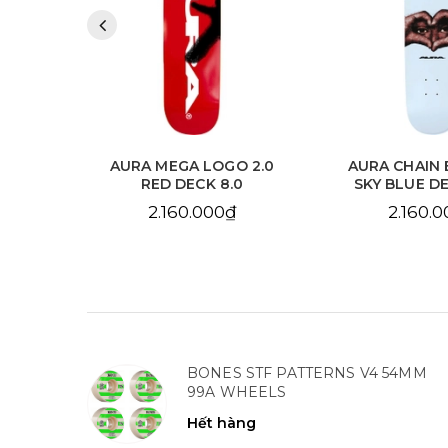
 2.0
AURA MEGA LOGO 2.0
AURA CHAIN 
.125
RED DECK 8.0
SKY BLUE DE
2.160.000₫
2.160.
BONES STF PATTERNS V4 54MM
99A WHEELS
Hết hàng