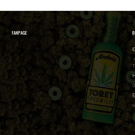
FANPAGE
Đ
Đ

T
H
p
E
s