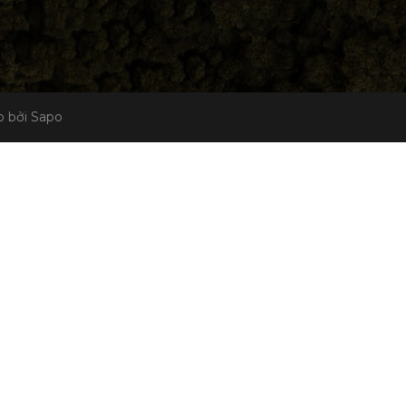
 bởi Sapo