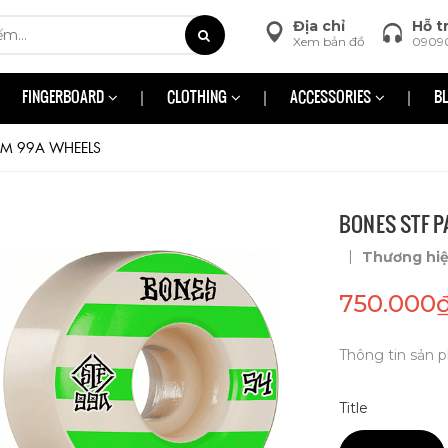
Địa chỉ
Hỗ t
Xem bản đồ
0909
FINGERBOARD
CLOTHING
ACCESSORIES
B
MM 99A WHEELS
BONES STF 
|
Thương hi
750.000
Thông tin sản p
Title