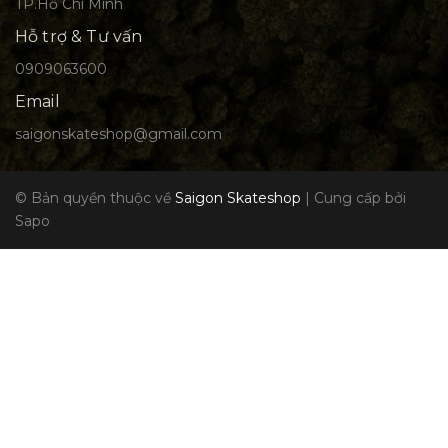
TP.Hồ Chí Minh
Hỗ trợ & Tư vấn
0909063600
Email
saigonskateshop@gmail.com
© Bản quyền thuộc về
Saigon Skateshop
|
Cung cấp bởi
Sapo