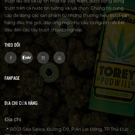
trượt lâu đời và uy tín nhất tại Việt Nam, được cộng đồng
trượt trên cả nước tin tưởng và lựa chọn. Chúng tôi cung
cấp đa dạng các sản phẩm từ những thương hiệu trượt ván
hàng đầu thế giới, đáp ứng mọi nhu cầu từ người mới bắt
đầu đến các tay trượt chuyên nghiệp.
THEO DÕI
FANPAGE
ĐỊA CHỈ CỬA HÀNG
Địa chỉ
📍 B001-Sala Sarica, Đường D9, P.An Lợi Đông, TP.Thủ Đức