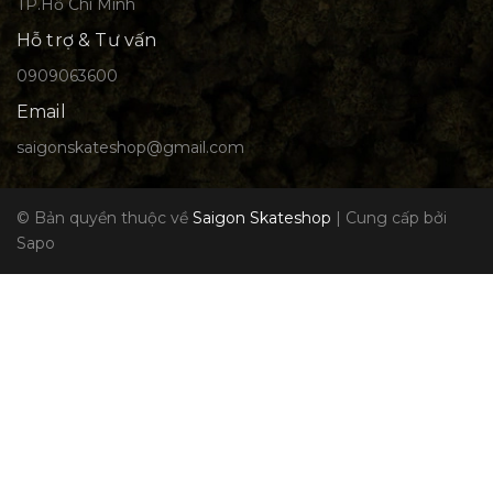
TP.Hồ Chí Minh
Hỗ trợ & Tư vấn
0909063600
Email
saigonskateshop@gmail.com
© Bản quyền thuộc về
Saigon Skateshop
|
Cung cấp bởi
Sapo