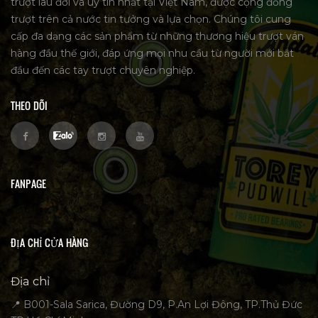
trượt lâu đời và uy tín nhất tại Việt Nam, được cộng đồng
trượt trên cả nước tin tưởng và lựa chọn. Chúng tôi cung
cấp đa dạng các sản phẩm từ những thương hiệu trượt ván
hàng đầu thế giới, đáp ứng mọi nhu cầu từ người mới bắt
đầu đến các tay trượt chuyên nghiệp.
THEO DÕI
FANPAGE
ĐỊA CHỈ CỬA HÀNG
Địa chỉ
📍 B001-Sala Sarica, Đường D9, P.An Lợi Đông, TP.Thủ Đức