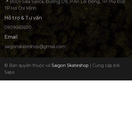
📍 B001-Sala Sarica, Đường D9, P.An Lợi Đông, TP.Thủ Đức
TP.Hồ Chí Minh
Hỗ trợ & Tư vấn
0909063600
Email
saigonskateshop@gmail.com
© Bản quyền thuộc về
Saigon Skateshop
|
Cung cấp bởi
Sapo