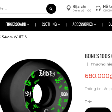
Địa chỉ
Hỗ t
Xem bản đồ
0909
FINGERBOARD
CLOTHING
ACCESSORIES
B
5 54MM WHEELS
BONES 100S
|
Thương hi
680.000
Thông tin sản p
Title