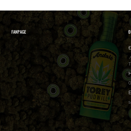
FANPAGE
Đ
Đ

T
H
p
E
s