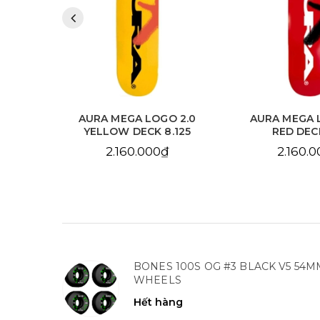
 2.0
AURA MEGA LOGO 2.0
AURA CHAIN 
.125
RED DECK 8.0
SKY BLUE DE
2.160.000₫
2.160.
BONES 100S OG #3 BLACK V5 54M
WHEELS
Hết hàng