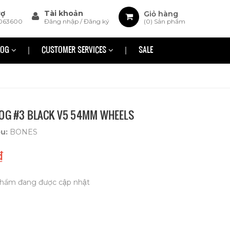
rợ
Tài khoản
Giỏ hàng
063600
Đăng nhập
/
Đăng ký
(
0
) Sản phẩm
LOG
CUSTOMER SERVICES
SALE
 OG #3 BLACK V5 54MM WHEELS
ệu:
BONES
₫
hẩm đang được cập nhật