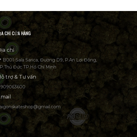
ỊA CHỈ CỬA HÀNG
ịa chỉ
 B001-Sala Sarica, Đường D9, P.An Lợi Đông,
P.Thủ Đức TP.Hồ Chí Minh
ỗ trợ & Tư vấn
0909063600
mail
aigonskateshop@gmail.com