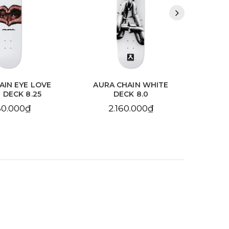
HAIN WHITE
AURA CHAIN YELLOW
BDS
CK 8.0
DECK 8.25
10
60.000₫
2.160.000₫