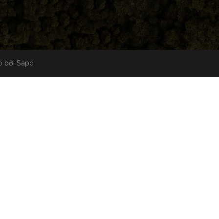
 bởi Sapo