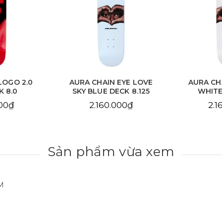
EYE LOVE
AURA CHAIN EYE LOVE
AURA C
CK 8.125
WHITE DECK 8.25
DE
000₫
2.160.000₫
2.1
Sản phẩm vừa xem
M