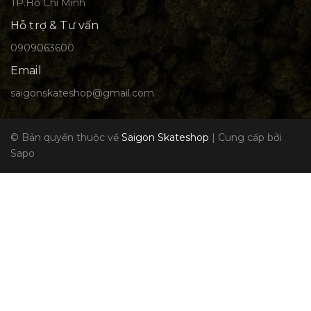
TP.Hồ Chí Minh
Hỗ trợ & Tư vấn
0909063600
Email
saigonskateshop@gmail.com
© Bản quyền thuộc về
Saigon Skateshop
|
Cung cấp bởi
Sapo