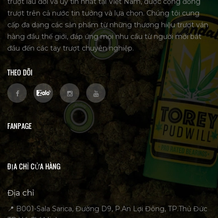
trượt lâu đời và uy tín nhất tại Việt Nam, được cộng đồng
trượt trên cả nước tin tưởng và lựa chọn. Chúng tôi cung
cấp đa dạng các sản phẩm từ những thương hiệu trượt ván
hàng đầu thế giới, đáp ứng mọi nhu cầu từ người mới bắt
đầu đến các tay trượt chuyên nghiệp.
THEO DÕI
FANPAGE
ĐỊA CHỈ CỬA HÀNG
Địa chỉ
📍 B001-Sala Sarica, Đường D9, P.An Lợi Đông, TP.Thủ Đức