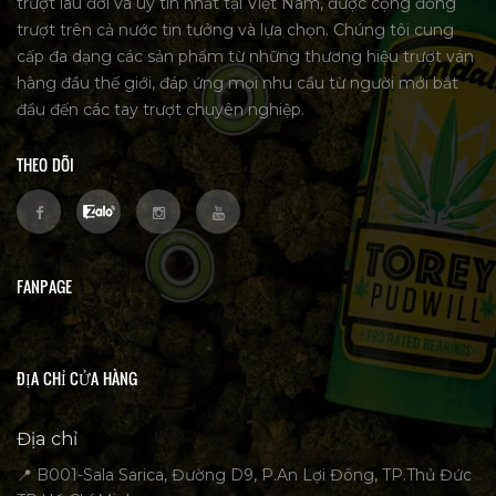
trượt lâu đời và uy tín nhất tại Việt Nam, được cộng đồng
trượt trên cả nước tin tưởng và lựa chọn. Chúng tôi cung
cấp đa dạng các sản phẩm từ những thương hiệu trượt ván
hàng đầu thế giới, đáp ứng mọi nhu cầu từ người mới bắt
đầu đến các tay trượt chuyên nghiệp.
THEO DÕI
FANPAGE
ĐỊA CHỈ CỬA HÀNG
Địa chỉ
📍 B001-Sala Sarica, Đường D9, P.An Lợi Đông, TP.Thủ Đức