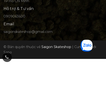
TP.Hồ Chí Minh
Hỗ trợ & Tư vấn
0909063600
Email
saigonskateshop@gmail.com
© Bản quyền thuộc về
Saigon Skateshop
|
Cung cấp bởi
Sapo